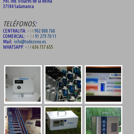
Pol. Ind. Villares de la Reina
37184 Salamanca
TELÉFONOS
:
CENTRALITA
:
+34
902 888 768
COMERCIAL:
+ 34
91 279 70 11
Mail:
info@todozono.es
WHATSAPP
:
+34
636 737 655