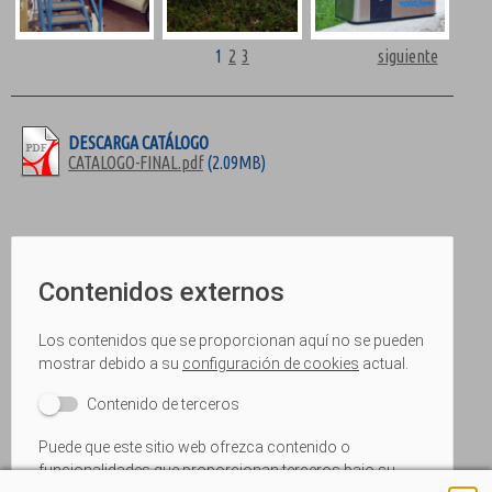
1
2
3
siguiente
DESCARGA CATÁLOGO
CATALOGO-FINAL.pdf
(2.09MB)
Contenidos externos
Los contenidos que se proporcionan aquí no se pueden
mostrar debido a su
configuración de cookies
actual.
Contenido de terceros
Puede que este sitio web ofrezca contenido o
funcionalidades que proporcionan terceros bajo su